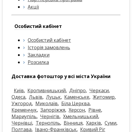
Акції
Особистий кабінет
Особистий кабінет
Історія замовлень
Закладки
Розсилка
Доставка фотоштор у всі міста України
Київ
,
Кропивницький
,
Дніпро
,
Черкаси
,
Одеса
,
Львів
,
Луцьк
,
Каменське
,
Житомир
,
Ужгород
,
Миколаїв
,
Біла Церква
,
Кременчук
,
Запоріжжя
,
Херсон
,
Рівне
,
Мариупіль
,
Чернігів
,
Хмельницький
,
Чернівці
,
Тернопіль
,
Вінниця
,
Харків
,
Суми
,
Полтава
,
Івано-Франківськ
,
Кривий Ріг