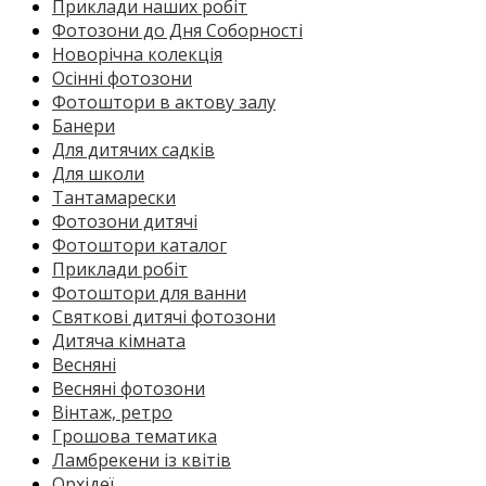
Приклади наших робіт
Фотозони до Дня Соборності
Новорічна колекція
Осінні фотозони
Фотоштори в актову залу
Банери
Для дитячих садків
Для школи
Тантамарески
Фотозони дитячі
Фотоштори каталог
Приклади робіт
Фотоштори для ванни
Святкові дитячі фотозони
Дитяча кімната
Весняні
Весняні фотозони
Вінтаж, ретро
Грошова тематика
Ламбрекени із квітів
Орхідеї