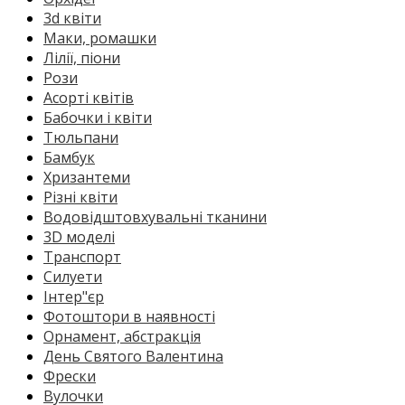
3d квіти
Маки, ромашки
Лілії, піони
Рози
Асорті квітів
Бабочки і квіти
Тюльпани
Бамбук
Хризантеми
Різні квіти
Водовідштовхувальні тканини
3D моделі
Транспорт
Силуети
Інтер"єр
Фотоштори в наявності
Орнамент, абстракція
День Святого Валентина
Фрески
Вулочки