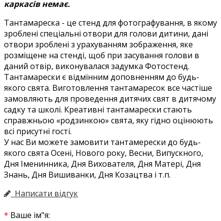
каркасів немає.
Тантамареска - це стенд для фотографування, в якому
зроблені спеціальні отвори для голови дитини, дані
отвори зроблені з урахуванням зображення, яке
розміщене на стенді, щоб при засування голови в
даний отвір, виконувалася задумка Фотостенд.
Тантамарески є відмінним доповненням до будь-
якого свята. Виготовлення тантамаресок все частіше
замовляють для проведення дитячих свят в дитячому
садку та школі. Креативні тантамарески стають
справжньою «родзинкою» свята, яку гідно оцінюють
всі присутні гості.
У нас Ви можете замовити тантамерески до будь-
якого свята Осені, Нового року, Весни, Випускного,
Дня Іменинника, Дня Вихователя, Дня Матері, Дня
Знань, Дня Вишиванки, Дня Козацтва і т.п.
Написати відгук
Ваше ім"я: