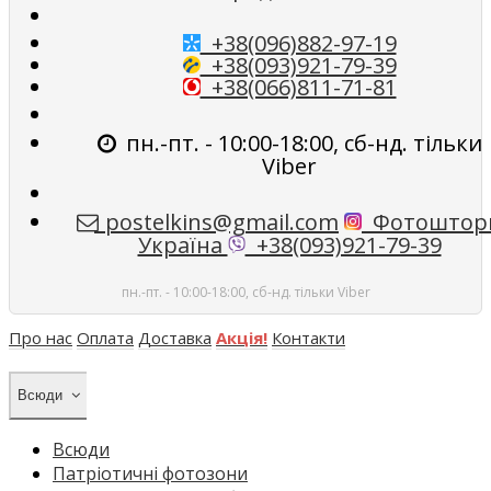
+38(096)882-97-19
+38(093)921-79-39
+38(066)811-71-81
пн.-пт. - 10:00-18:00, сб-нд. тільки
Viber
postelkins@gmail.com
Фотоштор
Україна
+38(093)921-79-39
пн.-пт. - 10:00-18:00, сб-нд. тільки Viber
Про нас
Оплата
Доставка
Акція!
Контакти
Всюди
Всюди
Патріотичні фотозони