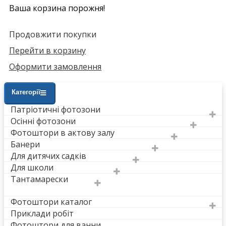
Ваша корзина порожня!
Продовжити покупки
Перейти в корзину
Оформити замовлення
Категорії
Патріотичні фотозони
Осінні фотозони
Фотоштори в актову залу
Банери
Для дитячих садків
Для школи
Тантамарески
Фотоштори каталог
Приклади робіт
Фотоштори для ванни