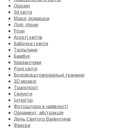
Орхідеї
3d квіти
Маки, ромашки
Лілії, піони
Рози
Асорті квітів
Бабочки і квіти
Тюльпани
Бамбук
Хризантеми
Різні квіти
Водовідштовхувальні тканини
3D моделі
Транспорт
Силуети
Інтер"єр
Фотоштори в наявності
Орнамент, абстракція
День Святого Валентина
Фрески