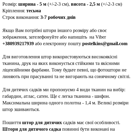
Розмір:
ширина - 5 м
(+/-2-3 см),
висота - 2,5 м
(+/-2-3 см)
Кріплення:
тесьма
Строк виконання:
3-7 робочих днів
Якщо Вам потрібні штори іншого розміру або своє
зображення, зателефонуйте або напишіть на Viber
+380939217939
або електронну пошту
postelkins@gmail.com
Для виготовлення штор використовуються високоякісні
тканина, друк на яких виконується стійкими та якісними
ліцензійними фарбами. Тому будьте певні, що фотоштори не
линяють при прасуванні та не вигорають на сонячному світлі.
Для дитячих садків ми пропонуємо 4 види тканин на вибір:
габардин, атлас, сатен. Ще є легка тканина - шифон.
Максимальна ширина одного полотна - 1,4 м. Великі розміри
штор зшиваються.
Пошиття
штор для дитячих
садків має свої особливості.
Штори для дитячого садка
повинні бути виконані на