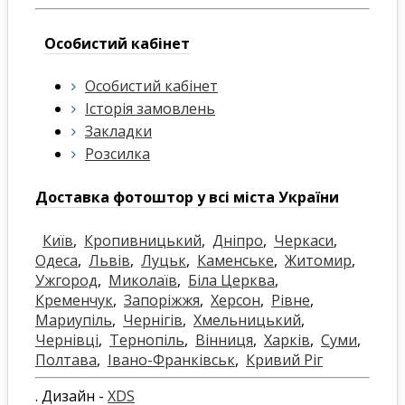
Особистий кабінет
Особистий кабінет
Історія замовлень
Закладки
Розсилка
Доставка фотоштор у всі міста України
Київ
,
Кропивницький
,
Дніпро
,
Черкаси
,
Одеса
,
Львів
,
Луцьк
,
Каменське
,
Житомир
,
Ужгород
,
Миколаїв
,
Біла Церква
,
Кременчук
,
Запоріжжя
,
Херсон
,
Рівне
,
Мариупіль
,
Чернігів
,
Хмельницький
,
Чернівці
,
Тернопіль
,
Вінниця
,
Харків
,
Суми
,
Полтава
,
Івано-Франківськ
,
Кривий Ріг
. Дизайн -
XDS