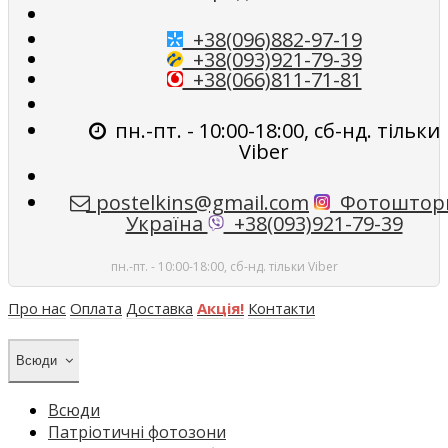
+38(096)882-97-19
+38(093)921-79-39
+38(066)811-71-81
пн.-пт. - 10:00-18:00, сб-нд. тільки
Viber
postelkins@gmail.com
Фотоштор
Україна
+38(093)921-79-39
пн.-пт. - 10:00-18:00, сб-нд. тільки Viber
Про нас
Оплата
Доставка
Акція!
Контакти
Всюди
Всюди
Патріотичні фотозони