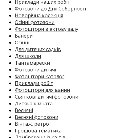
Приклади наших робіт
Фотозони до Дня Соборності
Новорічна колекція
Осінні фотозони
Фотоштори в актову залу
Банери
Осінні
Для дитячих садків
Для школи
Тантамарески
Фотозони дитячі
Фотоштори каталог
Приклади робіт
Фотоштори для ванни
Святкові дитячі фотозони
Дитяча кімната
Весняні
Весняні фотозони
Вінтаж, ретро
Грошова тематика
Ламбрекени із квітів