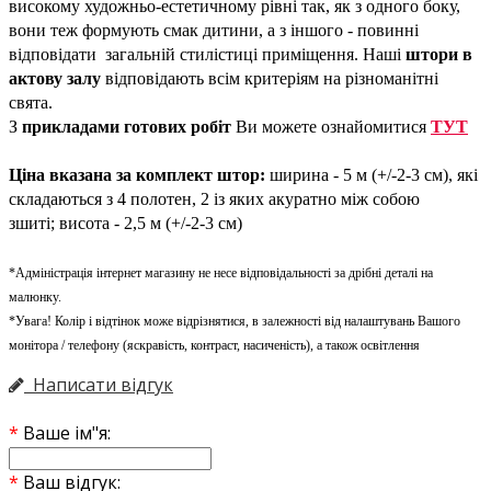
високому художньо-естетичному рівні так, як з одного боку,
вони теж формують смак дитини, а з іншого - повинні
відповідати загальній стилістиці приміщення. Наші
штори в
актову залу
відповідають всім критеріям на різноманітні
свята.
З
прикладами готових робіт
Ви можете ознайомитися
ТУТ
Ціна вказана за комплект штор:
ширина - 5 м (+/-2-3 см), які
складаються з 4 полотен, 2 із яких акуратно між собою
зшиті; висота - 2,5 м (+/-2-3 см)
*Адміністрація інтернет магазину не несе відповідальності за дрібні деталі на
малюнку.
*Увага! Колір і відтінок може відрізнятися, в залежності від налаштувань Вашого
монітора / телефону (яскравість, контраст, насиченість), а також освітлення
Написати відгук
Ваше ім"я:
Ваш відгук: