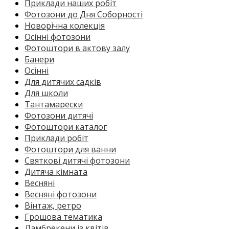
Приклади наших робіт
Фотозони до Дня Соборності
Новорічна колекція
Осінні фотозони
Фотоштори в актову залу
Банери
Осінні
Для дитячих садків
Для школи
Тантамарески
Фотозони дитячі
Фотоштори каталог
Приклади робіт
Фотоштори для ванни
Святкові дитячі фотозони
Дитяча кімната
Весняні
Весняні фотозони
Вінтаж, ретро
Грошова тематика
Ламбрекени із квітів