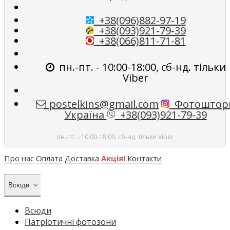
+38(096)882-97-19
+38(093)921-79-39
+38(066)811-71-81
пн.-пт. - 10:00-18:00, сб-нд. тільки
Viber
postelkins@gmail.com
Фотоштор
Україна
+38(093)921-79-39
пн.-пт. - 10:00-18:00, сб-нд. тільки Viber
Про нас
Оплата
Доставка
Акція!
Контакти
Всюди
Всюди
Патріотичні фотозони