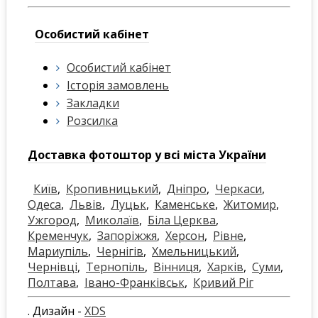
Особистий кабінет
Особистий кабінет
Історія замовлень
Закладки
Розсилка
Доставка фотоштор у всі міста України
Київ
,
Кропивницький
,
Дніпро
,
Черкаси
,
Одеса
,
Львів
,
Луцьк
,
Каменське
,
Житомир
,
Ужгород
,
Миколаїв
,
Біла Церква
,
Кременчук
,
Запоріжжя
,
Херсон
,
Рівне
,
Мариупіль
,
Чернігів
,
Хмельницький
,
Чернівці
,
Тернопіль
,
Вінниця
,
Харків
,
Суми
,
Полтава
,
Івано-Франківськ
,
Кривий Ріг
. Дизайн -
XDS