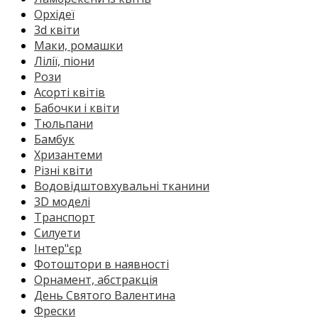
Орхідеї
3d квіти
Маки, ромашки
Лілії, піони
Рози
Асорті квітів
Бабочки і квіти
Тюльпани
Бамбук
Хризантеми
Різні квіти
Водовідштовхувальні тканини
3D моделі
Транспорт
Силуети
Інтер"єр
Фотоштори в наявності
Орнамент, абстракція
День Святого Валентина
Фрески