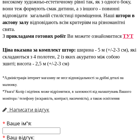
високому художньо-естетичному рівні так, як з одного боку,
вони теж формують смак дитини, а з іншого - повинні
відповідати загальній стилістиці приміщення. Наші
штори в
актову залу
відповідають всім критеріям на різноманітні
свята.
З
прикладами готових робіт
Ви можете ознайомитися
ТУТ
Ціна вказана за комплект штор:
ширина - 5 м (+/-2-3 см), які
складаються з 4 полотен, 2 із яких акуратно між собою
зшиті; висота - 2,5 м (+/-2-3 см)
*Адміністрація інтернет магазину не несе відповідальності за дрібні деталі на
малюнку.
*Увага! Колір і відтінок може відрізнятися, в залежності від налаштувань Вашого
монітора / телефону (яскравість, контраст, насиченість), а також освітлення
Написати відгук
Ваше ім"я:
Ваш відгук: