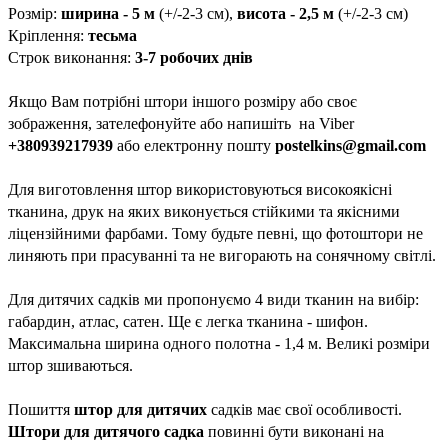
Розмір:
ширина - 5 м
(+/-2-3 см),
висота - 2,5 м
(+/-2-3 см)
Кріплення:
тесьма
Строк виконання:
3-7 робочих днів
Якщо Вам потрібні штори іншого розміру або своє
зображення, зателефонуйте або напишіть на Viber
+380939217939
або електронну пошту
postelkins@gmail.com
Для виготовлення штор використовуються високоякісні
тканина, друк на яких виконується стійкими та якісними
ліцензійними фарбами. Тому будьте певні, що фотоштори не
линяють при прасуванні та не вигорають на сонячному світлі.
Для дитячих садків ми пропонуємо 4 види тканин на вибір:
габардин, атлас, сатен. Ще є легка тканина - шифон.
Максимальна ширина одного полотна - 1,4 м. Великі розміри
штор зшиваються.
Пошиття
штор для дитячих
садків має свої особливості.
Штори для дитячого садка
повинні бути виконані на