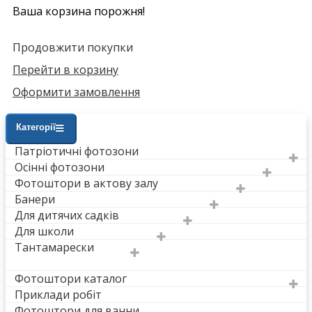
Ваша корзина порожня!
Продовжити покупки
Перейти в корзину
Оформити замовлення
Категорії
Патріотичні фотозони
Осінні фотозони
Фотоштори в актову залу
Банери
Для дитячих садків
Для школи
Тантамарески
Фотоштори каталог
Приклади робіт
Фотоштори для ванни