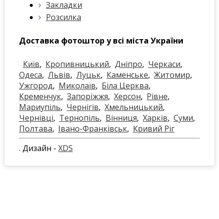
Закладки
Розсилка
Доставка фотоштор у всі міста України
Київ
,
Кропивницький
,
Дніпро
,
Черкаси
,
Одеса
,
Львів
,
Луцьк
,
Каменське
,
Житомир
,
Ужгород
,
Миколаїв
,
Біла Церква
,
Кременчук
,
Запоріжжя
,
Херсон
,
Рівне
,
Мариупіль
,
Чернігів
,
Хмельницький
,
Чернівці
,
Тернопіль
,
Вінниця
,
Харків
,
Суми
,
Полтава
,
Івано-Франківськ
,
Кривий Ріг
. Дизайн -
XDS