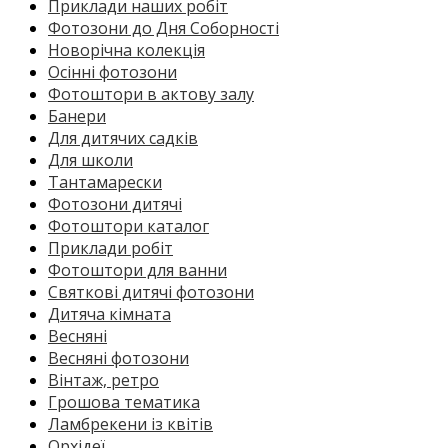
Приклади наших робіт
Фотозони до Дня Соборності
Новорічна колекція
Осінні фотозони
Фотоштори в актову залу
Банери
Для дитячих садків
Для школи
Тантамарески
Фотозони дитячі
Фотоштори каталог
Приклади робіт
Фотоштори для ванни
Святкові дитячі фотозони
Дитяча кімната
Весняні
Весняні фотозони
Вінтаж, ретро
Грошова тематика
Ламбрекени із квітів
Орхідеї