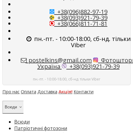
+38(096)882-97-19
+38(093)921-79-39
+38(066)811-71-81
пн.-пт. - 10:00-18:00, сб-нд. тільки
Viber
postelkins@gmail.com
Фотоштор
Україна
+38(093)921-79-39
пн.-пт. - 10:00-18:00, сб-нд. тільки Viber
Про нас
Оплата
Доставка
Акція!
Контакти
Всюди
Всюди
Патріотичні фотозони