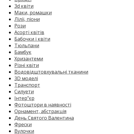
3d квіти
Маки, ромашки
Лілії, піони
Рози
Асорті квітів
Бабочки і квіти
Тюльпани
Бамбук
Хризантеми
Різні квіти
Водовідштовхувальні тканини
3D моделі
Транспорт
Силуети
Інтер"єр
Фотоштори в наявності
Орнамент, абстракція
День Святого Валентина
Фрески
Вулочки