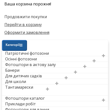
Ваша корзина порожня!
Продовжити покупки
Перейти в корзину
Оформити замовлення
Категорії
Патріотичні фотозони
Осінні фотозони
Фотоштори в актову залу
Банери
Для дитячих садків
Для школи
Тантамарески
Фотоштори каталог
Приклади робіт
Фотоштори для ванни