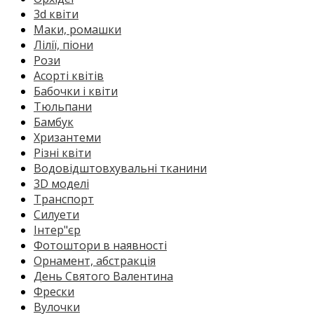
3d квіти
Маки, ромашки
Лілії, піони
Рози
Асорті квітів
Бабочки і квіти
Тюльпани
Бамбук
Хризантеми
Різні квіти
Водовідштовхувальні тканини
3D моделі
Транспорт
Силуети
Інтер"єр
Фотоштори в наявності
Орнамент, абстракція
День Святого Валентина
Фрески
Вулочки