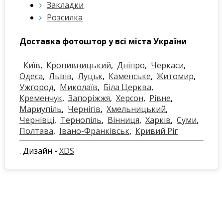
Закладки
Розсилка
Доставка фотоштор у всі міста України
Київ
,
Кропивницький
,
Дніпро
,
Черкаси
,
Одеса
,
Львів
,
Луцьк
,
Каменське
,
Житомир
,
Ужгород
,
Миколаїв
,
Біла Церква
,
Кременчук
,
Запоріжжя
,
Херсон
,
Рівне
,
Мариупіль
,
Чернігів
,
Хмельницький
,
Чернівці
,
Тернопіль
,
Вінниця
,
Харків
,
Суми
,
Полтава
,
Івано-Франківськ
,
Кривий Ріг
. Дизайн -
XDS