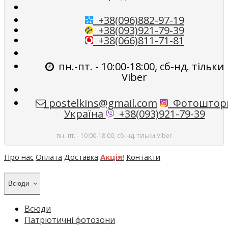
+38(096)882-97-19
+38(093)921-79-39
+38(066)811-71-81
пн.-пт. - 10:00-18:00, сб-нд. тільки
Viber
postelkins@gmail.com
Фотоштор
Україна
+38(093)921-79-39
пн.-пт. - 10:00-18:00, сб-нд. тільки Viber
Про нас
Оплата
Доставка
Акція!
Контакти
Всюди
Всюди
Патріотичні фотозони