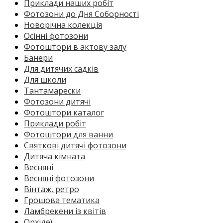
Приклади наших робіт
Фотозони до Дня Соборності
Новорічна колекція
Осінні фотозони
Фотоштори в актову залу
Банери
Для дитячих садків
Для школи
Тантамарески
Фотозони дитячі
Фотоштори каталог
Приклади робіт
Фотоштори для ванни
Святкові дитячі фотозони
Дитяча кімната
Весняні
Весняні фотозони
Вінтаж, ретро
Грошова тематика
Ламбрекени із квітів
Орхідеї