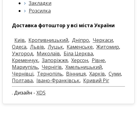
Закладки
Розсилка
Доставка фотоштор у всі міста України
Київ
,
Кропивницький
,
Дніпро
,
Черкаси
,
Одеса
,
Львів
,
Луцьк
,
Каменське
,
Житомир
,
Ужгород
,
Миколаїв
,
Біла Церква
,
Кременчук
,
Запоріжжя
,
Херсон
,
Рівне
,
Мариупіль
,
Чернігів
,
Хмельницький
,
Чернівці
,
Тернопіль
,
Вінниця
,
Харків
,
Суми
,
Полтава
,
Івано-Франківськ
,
Кривий Ріг
. Дизайн -
XDS