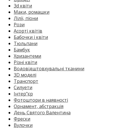
3d квіти
Маки, ромашки
Лілії, піони
Рози
Асорті квітів
Бабочки і квіти
Тюльпани
Бамбук
Хризантеми
Різні квіти
Водовідштовхувальні тканини
3D моделі
Транспорт
Силуети
Інтер"єр
Фотоштори в наявності
Орнамент, абстракція
День Святого Валентина
Фрески
Вулочки