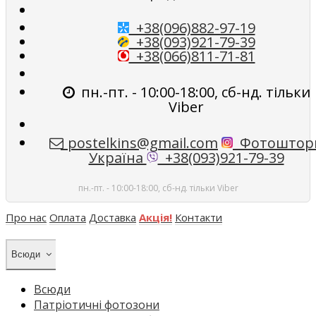
+38(096)882-97-19
+38(093)921-79-39
+38(066)811-71-81
пн.-пт. - 10:00-18:00, сб-нд. тільки
Viber
postelkins@gmail.com
Фотоштор
Україна
+38(093)921-79-39
пн.-пт. - 10:00-18:00, сб-нд. тільки Viber
Про нас
Оплата
Доставка
Акція!
Контакти
Всюди
Всюди
Патріотичні фотозони