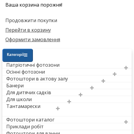
Ваша корзина порожня!
Продовжити покупки
Перейти в корзину
Оформити замовлення
Категорії
Патріотичні фотозони
Осінні фотозони
Фотоштори в актову залу
Банери
Для дитячих садків
Для школи
Тантамарески
Фотоштори каталог
Приклади робіт
Фотоштори для ванни