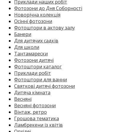
Приклади наших робіт
Фотозони до Дня Соборності
Новорічна колекція
Осінні фотозони
Фотоштори в актову залу
Банери
Для дитячих садків
Для школи
Тантамарески
Фотозони дитячі
Фотоштори каталог
Приклади робіт
Фотоштори для ванни
Святкові дитячі фотозони
Дитяча кімната
Весняні
Весняні фотозони
Вінтаж, ретро
Грошова тематика
Ламбрекени із квітів
Орхідеї