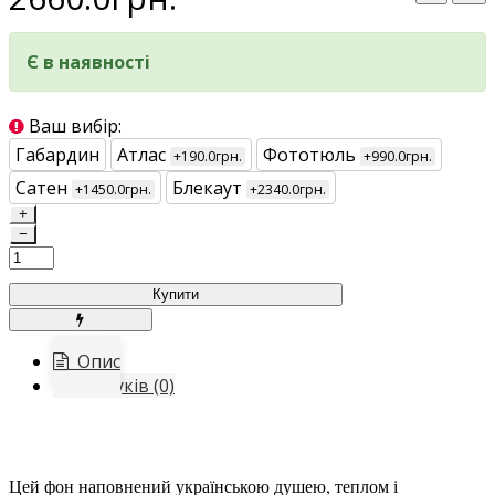
Є в наявності
Ваш вибір:
Габардин
Атлас
Фототюль
+190.0грн.
+990.0грн.
Сатен
Блекаут
+1450.0грн.
+2340.0грн.
+
−
Купити
Опис
Відгуків (0)
Цей фон наповнений українською душею, теплом і