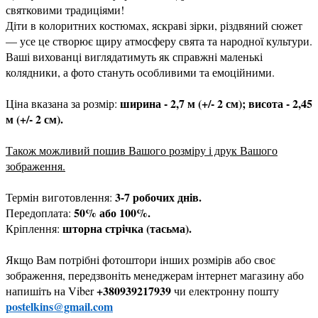
святковими традиціями!
Діти в колоритних костюмах, яскраві зірки, різдвяний сюжет
— усе це створює щиру атмосферу свята та народної культури.
Ваші вихованці виглядатимуть як справжні маленькі
колядники, а фото стануть особливими та емоційними.
ширина - 2,7 м (+/- 2 см); висота - 2,45
Ціна вказана за розмір:
м (+/- 2 см).
Також можливий пошив Вашого розміру і друк Вашого
зображення.
3-7 робочих днів.
Термін виготовлення:
50% або 100%.
Передоплата:
шторна стрічка (тасьма).
Кріплення:
Якщо Вам потрібні фотоштори інших розмірів або своє
зображення, передзвоніть менеджерам інтернет магазину або
+380939217939
напишіть на Viber
чи електронну пошту
postelkins@gmail.com