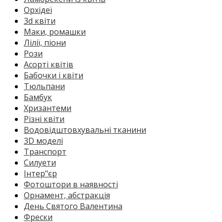
Орхідеї
3d квіти
Маки, ромашки
Лілії, піони
Рози
Асорті квітів
Бабочки і квіти
Тюльпани
Бамбук
Хризантеми
Різні квіти
Водовідштовхувальні тканини
3D моделі
Транспорт
Силуети
Інтер"єр
Фотоштори в наявності
Орнамент, абстракція
День Святого Валентина
Фрески