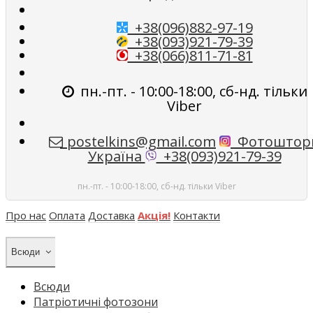
+38(096)882-97-19
+38(093)921-79-39
+38(066)811-71-81
пн.-пт. - 10:00-18:00, сб-нд. тільки
Viber
postelkins@gmail.com
Фотоштор
Україна
+38(093)921-79-39
пн.-пт. - 10:00-18:00, сб-нд. тільки Viber
Про нас
Оплата
Доставка
Акція!
Контакти
Всюди
Всюди
Патріотичні фотозони