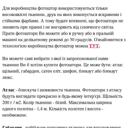
Для виробництва фотоштор використовуються тільки
високоякісні тканини, друк на яких виконується яскравими і
стійкими фарбами. А тому будьте впевнені, що фотоштори не
линяють при пранні і не вигоряють від сонячного світла.
Прати фотоштори Ви можете або в ручну або в пральній
машині на делікатному режимі до 30 градусів. Ознайомитися з
ТУТ
.
технологією виробництва фотоштор можна
Ви можете самі вибрати з якої із запропонованої нами
тканини Ви б хотіли купити фотоштори. Це може бути: атлас
щільний, габардин, сатен еліт, шифон, блекаут або блекаут
люкс.
Атлас
- блискуча і шовковиста тканина. Фотоштори з атласу
будуть виглядати прекрасно в будь-якому інтер'єрі. Щільність
200 г / м2. Колір тканини - білий. Максимальна ширина
одного полотна - 1,4 м. Кількість полотен і висота -
необмежене.
Габардин
- найбільше популярна тканина для виготовлення