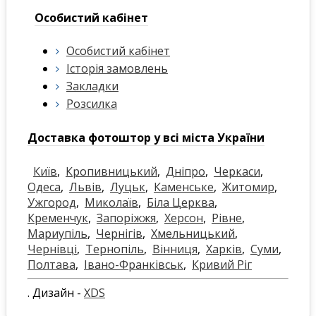
Особистий кабінет
Особистий кабінет
Історія замовлень
Закладки
Розсилка
Доставка фотоштор у всі міста України
Київ
,
Кропивницький
,
Дніпро
,
Черкаси
,
Одеса
,
Львів
,
Луцьк
,
Каменське
,
Житомир
,
Ужгород
,
Миколаїв
,
Біла Церква
,
Кременчук
,
Запоріжжя
,
Херсон
,
Рівне
,
Мариупіль
,
Чернігів
,
Хмельницький
,
Чернівці
,
Тернопіль
,
Вінниця
,
Харків
,
Суми
,
Полтава
,
Івано-Франківськ
,
Кривий Ріг
. Дизайн -
XDS