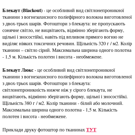
Блекаут (Blackout)
- це особливий вид світлонепроникної
тканини з вогнезахисного поліефірного волокна виготовленої
з двох-трьох шарів. Фотоштори з блекаута: не пропускають
сонячне світло, не вицвітають, відмінно зберігають форму,
щільні і зносостійкі, навіть під впливом прямого вогню не
виділяє ніяких токсичних речовин. Щільність 320 г / м2. Колір
тканини – світло сірий. Максимальна ширина одного полотна
- 1,5 м. Кількість полотен і висота - необмежене.
Блекаут Люкс
- це особливий вид світлонепроникної
тканини з вогнезахисного поліефірного волокна виготовленої
з двох-трьох шарів. Фотоштори з блекаута:
світлонепроникність нижче ніж у сірого блекаута, не
вицвітають, відмінно зберігають форму, щільні і зносостійкі.
Щільність 380 г / м2. Колір тканини - білий або молочний.
Максимальна ширина одного полотна - 1,5 м. Кількість
полотен і висота - необмежене.
ТУТ
Приклади друку фотоштор по тканинах