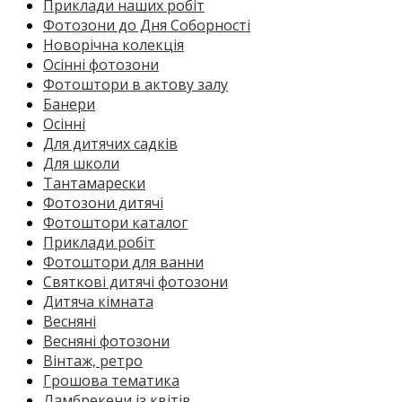
Приклади наших робіт
Фотозони до Дня Соборності
Новорічна колекція
Осінні фотозони
Фотоштори в актову залу
Банери
Осінні
Для дитячих садків
Для школи
Тантамарески
Фотозони дитячі
Фотоштори каталог
Приклади робіт
Фотоштори для ванни
Святкові дитячі фотозони
Дитяча кімната
Весняні
Весняні фотозони
Вінтаж, ретро
Грошова тематика
Ламбрекени із квітів