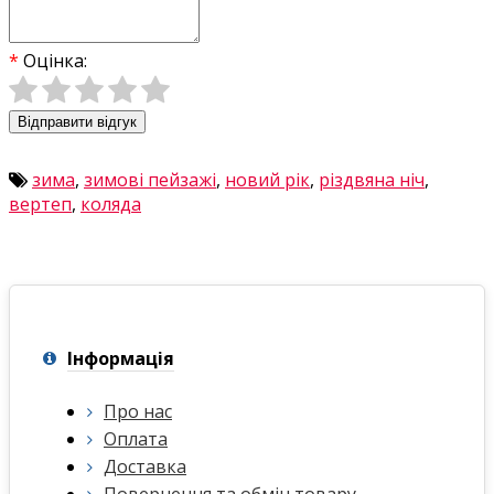
Оцінка:
Відправити відгук
зима
,
зимові пейзажі
,
новий рік
,
різдвяна ніч
,
вертеп
,
коляда
Інформація
Про нас
Оплата
Доставка