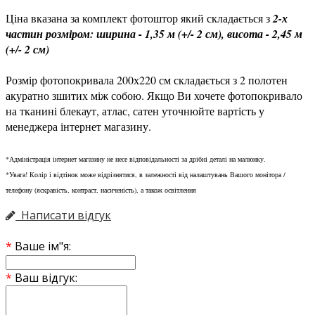
Ціна вказана за комплект фотоштор який складається з
2-х
частин розміром: ширина - 1,35 м (+/- 2 см), висота - 2,45 м
(+/- 2 см)
Розмір фотопокривала 200х220 см складається з 2 полотен
акуратно зшитих між собою. Якщо Ви хочете фотопокривало
на тканині блекаут, атлас, сатен уточнюйте вартість у
менеджера інтернет магазину.
*Адміністрація інтернет магазину не несе відповідальності за дрібні деталі на малюнку.
*Увага! Колір і відтінок може відрізнятися, в залежності від налаштувань Вашого монітора /
телефону (яскравість, контраст, насиченість), а також освітлення
Написати відгук
Ваше ім"я:
Ваш відгук: