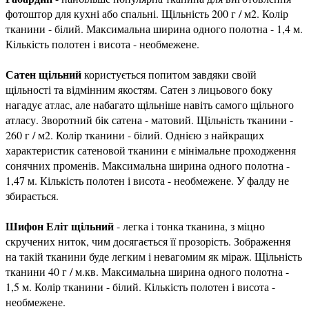
фотоштор для кухні або спальні. Щільність 200 г / м2. Колір
тканини - білий. Максимальна ширина одного полотна - 1,4 м.
Кількість полотен і висота - необмежене.
Сатен щільний
користується попитом завдяки своїй
щільності та відмінним якостям. Сатен з лицьового боку
нагадує атлас, але набагато щільніше навіть самого щільного
атласу. Зворотний бік сатена - матовий. Щільність тканини -
260 г / м2. Колір тканини - білий. Однією з найкращих
характеристик сатеновой тканини є мінімальне проходження
сонячних променів. Максимальна ширина одного полотна -
1,47 м. Кількість полотен і висота - необмежене. У фалду не
збирається.
Шифон Еліт щільний
- легка і тонка тканина, з міцно
скручених ниток, чим досягається її прозорість. Зображення
на такій тканини буде легким і невагомим як міраж. Щільність
тканини 40 г / м.кв. Максимальна ширина одного полотна -
1,5 м. Колір тканини - білий. Кількість полотен і висота -
необмежене.